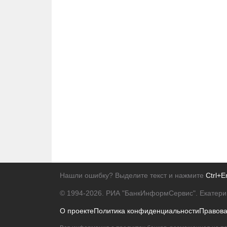
Нашли ошибку? Выделите текст и нажмите
Ctrl+E
© 1994-2026.
РИА "БанкИнформСервис". Екатери
О проекте
Политика конфиденциальности
Правов