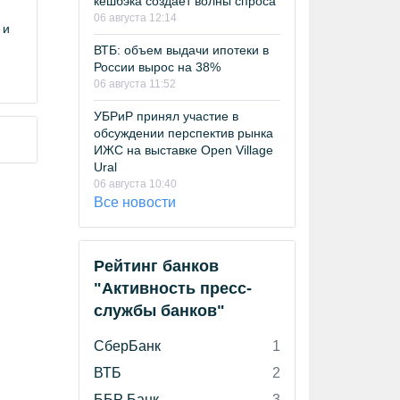
кешбэка создает волны спроса
06 августа 12:14
 и
ВТБ: объем выдачи ипотеки в
России вырос на 38%
06 августа 11:52
УБРиР принял участие в
обсуждении перспектив рынка
ИЖС на выставке Open Village
Ural
06 августа 10:40
Все новости
Рейтинг банков
"Активность пресс-
службы банков"
СберБанк
1
ВТБ
2
ББР Банк
3