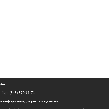
nter
нбург
(343) 370-61-71
ая информация
Для рекламодателей