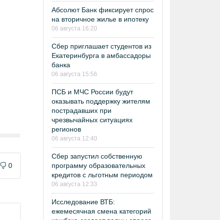
Абсолют Банк фиксирует спрос
на вторичное жилье в ипотеку
06 августа 16:20
Сбер приглашает студентов из
Екатеринбурга в амбассадоры
банка
06 августа 15:56
ПСБ и МЧС России будут
оказывать поддержку жителям
пострадавших при
чрезвычайных ситуациях
регионов
06 августа 12:40
Сбер запустил собственную
0
программу образовательных
кредитов с льготным периодом
06 августа 12:33
Исследование ВТБ:
ежемесячная смена категорий