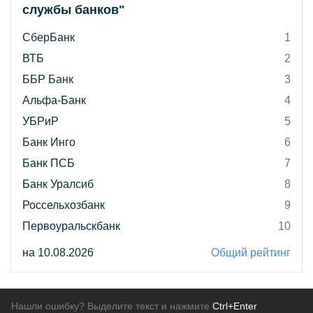
службы банков"
СберБанк
1
ВТБ
2
ББР Банк
3
Альфа-Банк
4
УБРиР
5
Банк Инго
6
Банк ПСБ
7
Банк Уралсиб
8
Россельхозбанк
9
Первоуральскбанк
10
на 10.08.2026
Общий рейтинг
Нашли ошибку? Выделите текст и нажмите
Ctrl+Enter