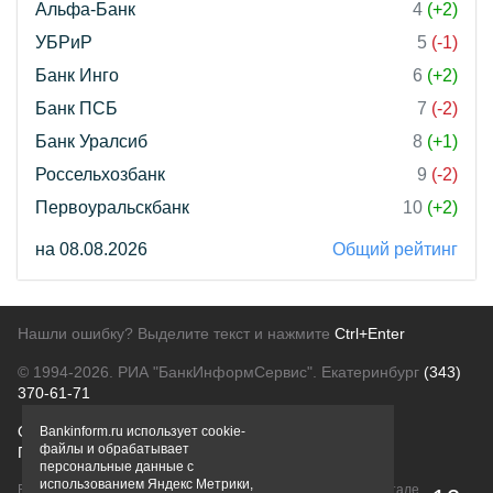
Альфа-Банк
4
(+2)
УБРиР
5
(-1)
Банк Инго
6
(+2)
Банк ПСБ
7
(-2)
Банк Уралсиб
8
(+1)
Россельхозбанк
9
(-2)
Первоуральскбанк
10
(+2)
на 08.08.2026
Общий рейтинг
Нашли ошибку? Выделите текст и нажмите
Ctrl+Enter
© 1994-2026.
РИА "БанкИнформСервис". Екатеринбург
(343)
370-61-71
О проекте
Политика конфиденциальности
Bankinform.ru использует cookie-
файлы и обрабатывает
Правовая информация
Для рекламодателей
персональные данные с
использованием Яндекс Метрики,
Вся информация о продуктах банков, размещенная на портале