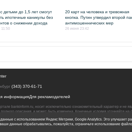
с детьми до 1,5 лет смогут
20 карт на человека и тревожная
ть ипотечные каникулы без
кнопка. Путин утвердил второй па
нтов о снижении дохода
антимошеннических мер
 11:50
26 июня 23:42
nter
нбург
(343) 370-61-71
ая информация
Для рекламодателей
ртале bankinform.ru, носит исключительно ознакомительный характер и не 
полного описания, и может быть изменена. Конечные условия уточняйте на 
их правообладателям.
данные с использованием Яндекс Метрики, Google Analytics. Это улучшает ра
ы ваши данные обрабатывались, пожалуйста, ограничьте использование файло