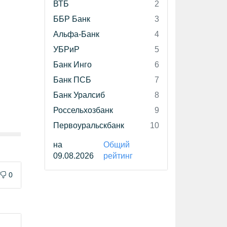
ВТБ
2
ББР Банк
3
Альфа-Банк
4
УБРиР
5
Банк Инго
6
Банк ПСБ
7
Банк Уралсиб
8
Россельхозбанк
9
Первоуральскбанк
10
на
Общий
09.08.2026
рейтинг
0