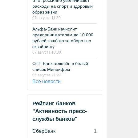
ВТБ: россияне увеличивают
расходы на спорт и здоровый
образ жизни
07 августа 11:50
Альфа-Банк начислит
предпринимателям до 10 000
рублей кэшбэка за оборот по
эквайрингу
07 августа 10:00
ОТП Банк включён в белый
список Минцифры
06 августа 21:27
Все новости
Рейтинг банков
"Активность пресс-
службы банков"
СберБанк
1