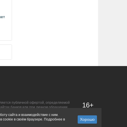
кет
является публичной офертой, определяемой
16+
сайтах банков или при личном обращении.
боту сайта и взаимодействие с ним.
в cookie в своём браузере. Подробнее в