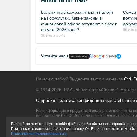
Новости по теме
Больничные самозанятым и налоги
Семьи 
на Госуслугах. Какие законы в
получи
финансовой сфере вступают в силу в
докуме
августе 2026 года?
06 июля
30 июля 15:48
Читайте нас в
Нашли ошибку? Выделите текст и нажмите
Ctrl+E
© 1994-2026.
РИА "БанкИнформСервис". Екатери
О проекте
Политика конфиденциальности
Правов
Вся информация о продуктах банков, размещенная на по
положениями ГК РФ. Информация не содержит точного и 
Исключительное право на товарные знаки принадлежит 
Bankinform.ru использует cookie-файлы и обрабатывает персональные 
Подтвердите ваше согласие, нажав кнопу Ок. Если вы не хотите, чтоб
Политике конфиденциальности
.