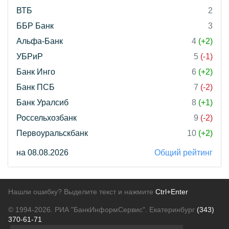
ВТБ
2
ББР Банк
3
Альфа-Банк
4
(+2)
УБРиР
5
(-1)
Банк Инго
6
(+2)
Банк ПСБ
7
(-2)
Банк Уралсиб
8
(+1)
Россельхозбанк
9
(-2)
Первоуральскбанк
10
(+2)
на 08.08.2026
Общий рейтинг
Нашли ошибку? Выделите текст и нажмите
Ctrl+Enter
© 1994-2026.
РИА "БанкИнформСервис". Екатеринбург
(343)
370-61-71