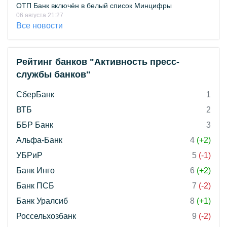
ОТП Банк включён в белый список Минцифры
06 августа 21:27
Все новости
Рейтинг банков "Активность пресс-
службы банков"
СберБанк
1
ВТБ
2
ББР Банк
3
Альфа-Банк
4
(+2)
УБРиР
5
(-1)
Банк Инго
6
(+2)
Банк ПСБ
7
(-2)
Банк Уралсиб
8
(+1)
Россельхозбанк
9
(-2)