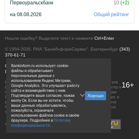
Первоуральскбанк
10
(+2)
на 08.08.2026
Общий рейтинг
Нашли ошибку? Выделите текст и нажмите
Ctrl+Enter
© 1994-2026.
РИА "БанкИнформСервис". Екатеринбург
(343)
370-61-71
О проекте
Политика конфиденциальности
Bankinform.ru использует cookie-
файлы и обрабатывает
Правовая информация
Для рекламодателей
персональные данные с
использованием Яндекс Метрики,
Вся информация о продуктах банков, размещенная на портале
16+
Google Analytics. Это улучшает работу
bankinform.ru, носит исключительно ознакомительный характер и
сайта и взаимодействие с ним.
не является публичной офертой, определяемой положениями
Подтвердите ваше согласие, нажав
ГК РФ. Информация не содержит точного и полного описания, и
кнопу Ок. Если вы не хотите, чтобы
может быть изменена. Конечные условия уточняйте на сайтах
ваши данные обрабатывались,
банков или при личном обращении. Исключительное право на
пожалуйста, ограничьте
товарные знаки принадлежит их правообладателям.
использование файлов cookie в своём
браузере. Подробнее в
Политике
конфиденциальности
.