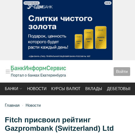
РЕКЛАМА
Войти
Портал о банках Екатеринбурга
БАНКИ
НОВОСТИ
КУРСЫ ВАЛЮТ
ВКЛАДЫ
ДЕБЕТОВЫЕ 
Главная
Новости
Fitch присвоил рейтинг
Gazprombank (Switzerland) Ltd