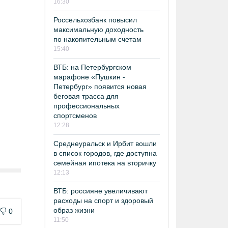
16:30
Россельхозбанк повысил
максимальную доходность
по накопительным счетам
15:40
ВТБ: на Петербургском
марафоне «Пушкин -
Петербург» появится новая
беговая трасса для
профессиональных
спортсменов
12:28
Среднеуральск и Ирбит вошли
в список городов, где доступна
семейная ипотека на вторичку
12:13
ВТБ: россияне увеличивают
расходы на спорт и здоровый
образ жизни
0
11:50