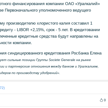
ортного финансирования компании ОАО «Уралкалий»
ве Первоначального уполномоченного ведущего
у производителю хлористого калия составил 1
едиту - LIBOR +2,15%, срок - 5 лет. В кредитовании
леченные кредитные средства будут направлены на
ности компании.
ния синдицированного кредитования Росбанка Елена
ет сильные позиции Группы Societe Generale на рынке
сии и партнерские отношения между банком и Уралкалием,
идеров по производству удобрений».
72)
0