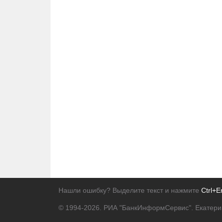
Нашли ошибку? Выделите текст и нажмите
Ctrl+E
© 1994-2026.
РИА "БанкИнформСервис". Екатери