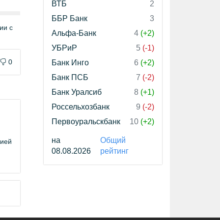
ВТБ
2
ББР Банк
3
ии с
Альфа-Банк
4
(+2)
УБРиР
5
(-1)
0
Банк Инго
6
(+2)
Банк ПСБ
7
(-2)
Банк Уралсиб
8
(+1)
Россельхозбанк
9
(-2)
Первоуральскбанк
10
(+2)
на
Общий
цией
08.08.2026
рейтинг