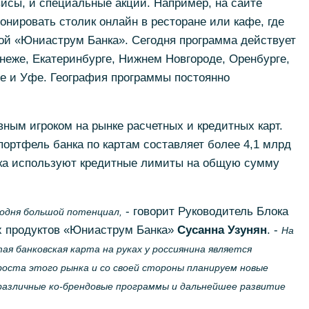
исы, и специальные акции. Например, на сайте
нировать столик онлайн в ресторане или кафе, где
той «Юниаструм Банка». Сегодня программа действует
онеже, Екатеринбурге, Нижнем Новгороде, Оренбурге,
ве и Уфе. География программы постоянно
ным игроком на рынке расчетных и кредитных карт.
ортфель банка по картам составляет более 4,1 млрд
ка используют кредитные лимиты на общую сумму
- говорит Руководитель Блока
годня большой потенциал,
их продуктов «Юниаструм Банка»
Сусанна Узунян
. -
На
я банковская карта на руках у россиянина является
оста этого рынка и со своей стороны планируем новые
 различные ко-брендовые программы и дальнейшее развитие