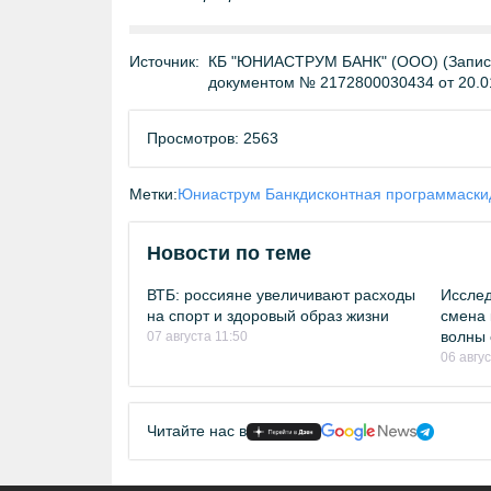
Источник:
КБ "ЮНИАСТРУМ БАНК" (ООО) (Запись 
документом № 2172800030434 от 20.0
Просмотров: 2563
Метки:
Юниаструм Банк
дисконтная программа
ски
Новости по теме
ВТБ: россияне увеличивают расходы
Исслед
на спорт и здоровый образ жизни
смена 
волны 
07 августа 11:50
06 авгу
Читайте нас в