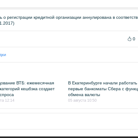
о регистрации кредитной организации аннулирована в соответств
1.2017)
0
дки
ование ВТБ: ежемесячная
В Екатеринбурге начали работать
категорий кешбэка создает
первые банкоматы Сбера с функ
спроса
обмена валюты
ста 12:14
05 августа 10:50