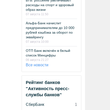
ВТБ: россияне увеличивают
расходы на спорт и здоровый
образ жизни
07 августа 11:50
Альфа-Банк начислит
предпринимателям до 10 000
рублей кэшбэка за оборот по
эквайрингу
07 августа 10:00
ОТП Банк включён в белый
список Минцифры
06 августа 21:27
Все новости
Рейтинг банков
"Активность пресс-
службы банков"
СберБанк
1