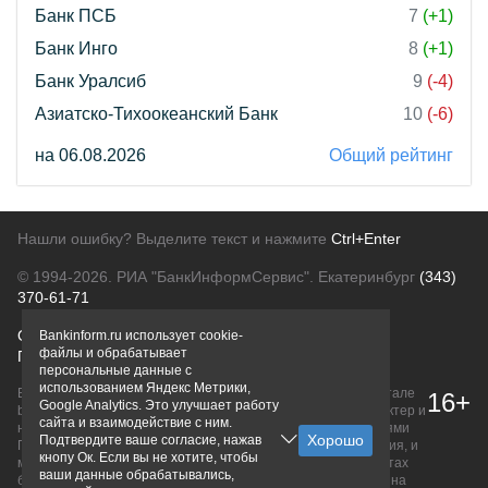
Банк ПСБ
7
(+1)
Банк Инго
8
(+1)
Банк Уралсиб
9
(-4)
Азиатско-Тихоокеанский Банк
10
(-6)
на 06.08.2026
Общий рейтинг
Нашли ошибку? Выделите текст и нажмите
Ctrl+Enter
© 1994-2026.
РИА "БанкИнформСервис". Екатеринбург
(343)
370-61-71
О проекте
Политика конфиденциальности
Bankinform.ru использует cookie-
файлы и обрабатывает
Правовая информация
Для рекламодателей
персональные данные с
использованием Яндекс Метрики,
Вся информация о продуктах банков, размещенная на портале
16+
Google Analytics. Это улучшает работу
bankinform.ru, носит исключительно ознакомительный характер и
сайта и взаимодействие с ним.
не является публичной офертой, определяемой положениями
Подтвердите ваше согласие, нажав
ГК РФ. Информация не содержит точного и полного описания, и
кнопу Ок. Если вы не хотите, чтобы
может быть изменена. Конечные условия уточняйте на сайтах
ваши данные обрабатывались,
банков или при личном обращении. Исключительное право на