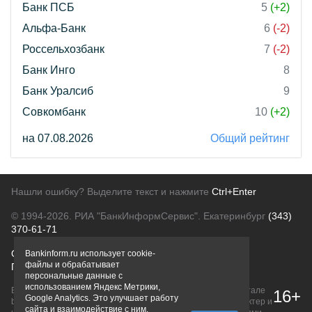
Банк ПСБ
5
(+2)
Альфа-Банк
6
(-2)
Россельхозбанк
7
(-2)
Банк Инго
8
Банк Уралсиб
9
Совкомбанк
10
(+2)
на 07.08.2026
Общий рейтинг
Нашли ошибку? Выделите текст и нажмите
Ctrl+Enter
© 1994-2026.
РИА "БанкИнформСервис". Екатеринбург
(343)
370-61-71
О проекте
Политика конфиденциальности
Bankinform.ru использует cookie-
файлы и обрабатывает
Правовая информация
Для рекламодателей
персональные данные с
использованием Яндекс Метрики,
Вся информация о продуктах банков, размещенная на портале
16+
Google Analytics. Это улучшает работу
bankinform.ru, носит исключительно ознакомительный характер и
сайта и взаимодействие с ним.