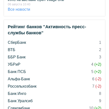
06 августа 10:40
Все новости
Рейтинг банков "Активность пресс-
службы банков"
СберБанк
1
ВТБ
2
ББР Банк
3
УБРиР
4
(+2)
Банк ПСБ
5
(+2)
Альфа-Банк
6
(-2)
Россельхозбанк
7
(-2)
Банк Инго
8
Банк Уралсиб
9
Совкомбанк
10
(+2)