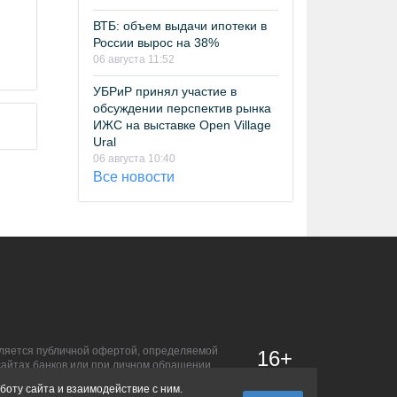
ВТБ: объем выдачи ипотеки в
России вырос на 38%
06 августа 11:52
УБРиР принял участие в
обсуждении перспектив рынка
ИЖС на выставке Open Village
Ural
06 августа 10:40
Все новости
является публичной офертой, определяемой
16+
сайтах банков или при личном обращении.
боту сайта и взаимодействие с ним.