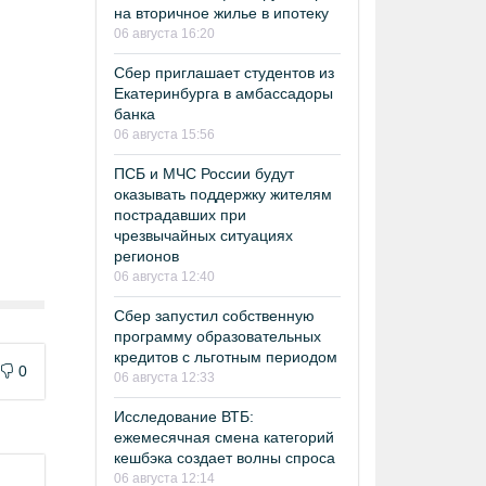
на вторичное жилье в ипотеку
06 августа 16:20
Сбер приглашает студентов из
Екатеринбурга в амбассадоры
банка
06 августа 15:56
ПСБ и МЧС России будут
оказывать поддержку жителям
пострадавших при
чрезвычайных ситуациях
регионов
06 августа 12:40
Сбер запустил собственную
программу образовательных
кредитов с льготным периодом
0
06 августа 12:33
Исследование ВТБ:
ежемесячная смена категорий
кешбэка создает волны спроса
06 августа 12:14