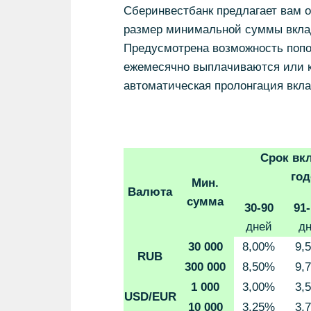
Сберинвестбанк предлагает вам 
размер минимальной суммы вклада
Предусмотрена возможность попо
ежемесячно выплачиваются или к
автоматическая пролонгация вкла
Срок вкл
го
Мин.
Валюта
сумма
30-90
91
дней
д
30 000
8,00%
9,
RUB
300 000
8,50%
9,
1 000
3,00%
3,
USD
/EUR
10 000
3,25%
3,