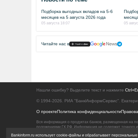
Подборка выгодных вкладов на 5-6
Подбор
месяцев на 5 августа 2026 года
месяца
05 августа 18:07
05 авгу
Читайте нас в
Нашли ошибку? Выделите текст и нажмите
Ctrl+E
© 1994-2026.
РИА "БанкИнформСервис". Екатери
О проекте
Политика конфиденциальности
Правов
Вся информация о продуктах банков, размещенная на по
положениями ГК РФ. Информация не содержит точного и 
Исключительное право на товарные знаки принадлежит 
Bankinform.ru использует cookie-файлы и обрабатывает персональные 