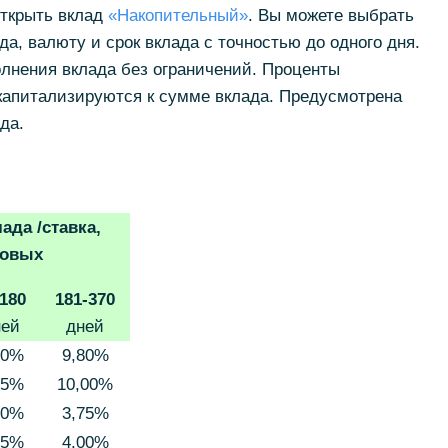
открыть вклад
«Накопительный»
. Вы можете выбрать
, валюту и срок вклада с точностью до одного дня.
лнения вклада без ограничений. Проценты
апитализируются к сумме вклада. Предусмотрена
да.
ада /ставка,
довых
-180
181-370
ней
дней
50%
9,80%
75%
10,00%
50%
3,75%
75%
4,00%