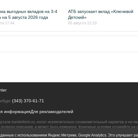
ка выгодных вкладов на 3-4
АТБ запускает вклад «Ключевой
 на 5 августа 2026 года
Детский»
ста 17:44
05 августа 12:10
nter
нбург
(343) 370-61-71
ая информация
Для рекламодателей
ртале bankinform.ru, носит исключительно ознакомительный характер и не 
полного описания, и может быть изменена. Конечные условия уточняйте на 
их правообладателям.
данные с использованием Яндекс Метрики, Google Analytics. Это улучшает ра