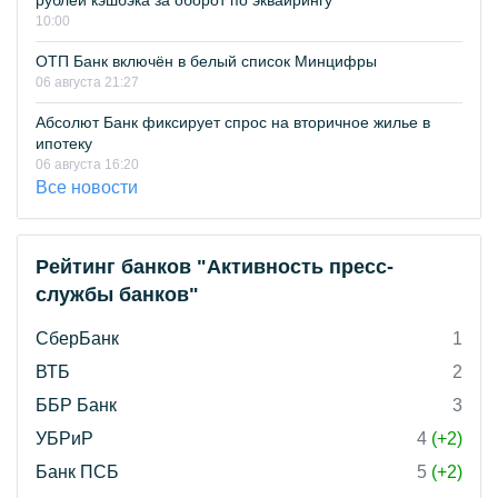
рублей кэшбэка за оборот по эквайрингу
10:00
ОТП Банк включён в белый список Минцифры
06 августа 21:27
Абсолют Банк фиксирует спрос на вторичное жилье в
ипотеку
06 августа 16:20
Все новости
Рейтинг банков "Активность пресс-
службы банков"
СберБанк
1
ВТБ
2
ББР Банк
3
УБРиР
4
(+2)
Банк ПСБ
5
(+2)