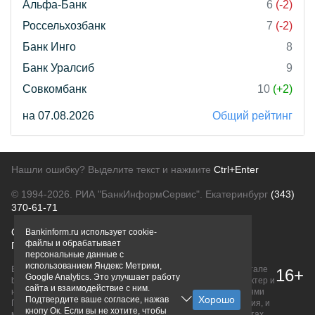
Альфа-Банк
6
(-2)
Россельхозбанк
7
(-2)
Банк Инго
8
Банк Уралсиб
9
Совкомбанк
10
(+2)
на 07.08.2026
Общий рейтинг
Нашли ошибку? Выделите текст и нажмите
Ctrl+Enter
© 1994-2026.
РИА "БанкИнформСервис". Екатеринбург
(343)
370-61-71
О проекте
Политика конфиденциальности
Bankinform.ru использует cookie-
файлы и обрабатывает
Правовая информация
Для рекламодателей
персональные данные с
использованием Яндекс Метрики,
Вся информация о продуктах банков, размещенная на портале
16+
Google Analytics. Это улучшает работу
bankinform.ru, носит исключительно ознакомительный характер и
сайта и взаимодействие с ним.
не является публичной офертой, определяемой положениями
Подтвердите ваше согласие, нажав
ГК РФ. Информация не содержит точного и полного описания, и
кнопу Ок. Если вы не хотите, чтобы
может быть изменена. Конечные условия уточняйте на сайтах