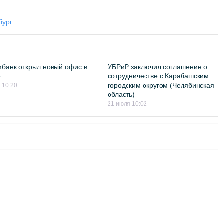
бург
банк открыл новый офис в
УБРиР заключил соглашение о
е
сотрудничестве с Карабашским
городским округом (Челябинская
 10:20
область)
21 июля 10:02