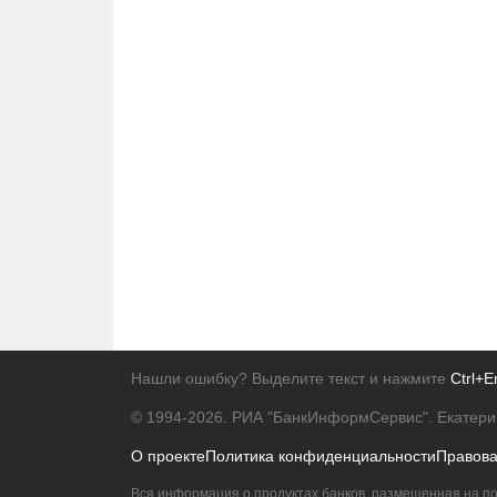
Нашли ошибку? Выделите текст и нажмите
Ctrl+E
© 1994-2026.
РИА "БанкИнформСервис". Екатери
О проекте
Политика конфиденциальности
Правов
Вся информация о продуктах банков, размещенная на по