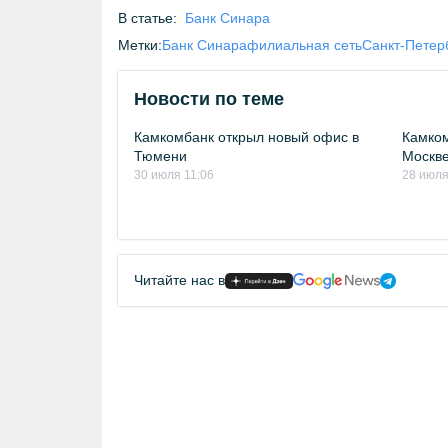
В статье:
Банк Синара
Метки:
Банк Синара
филиальная сеть
Санкт-Петер
Новости по теме
Камкомбанк открыл новый офис в
Камком
Тюмени
Москв
30 июля 11:06
28 июля
Читайте нас в