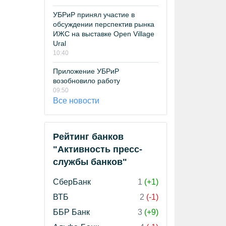
УБРиР принял участие в
обсуждении перспектив рынка
ИЖС на выставке Open Village
Ural
10:40
Приложение УБРиР
возобновило работу
09:50
Все новости
Рейтинг банков
"Активность пресс-
службы банков"
СберБанк
1
(+1)
ВТБ
2
(-1)
ББР Банк
3
(+9)