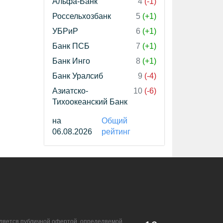
Альфа-Банк
4
(-1)
Россельхозбанк
5
(+1)
УБРиР
6
(+1)
Банк ПСБ
7
(+1)
Банк Инго
8
(+1)
Банк Уралсиб
9
(-4)
Азиатско-
10
(-6)
Тихоокеанский Банк
на
Общий
06.08.2026
рейтинг
является публичной офертой, определяемой