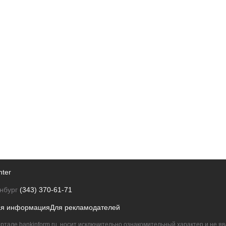
nter
нбург
(343) 370-61-71
ая информация
Для рекламодателей
ртале bankinform.ru, носит исключительно ознакомительный характер и не 