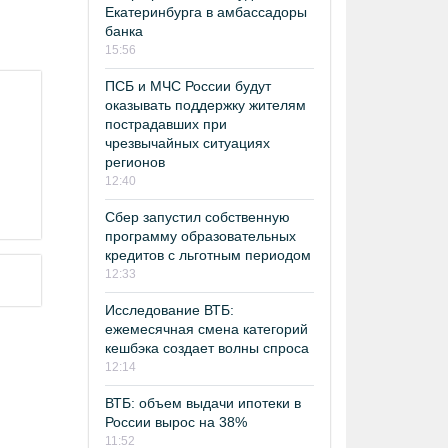
Екатеринбурга в амбассадоры
банка
15:56
ПСБ и МЧС России будут
оказывать поддержку жителям
пострадавших при
чрезвычайных ситуациях
регионов
12:40
Сбер запустил собственную
программу образовательных
кредитов с льготным периодом
12:33
Исследование ВТБ:
ежемесячная смена категорий
кешбэка создает волны спроса
12:14
ВТБ: объем выдачи ипотеки в
России вырос на 38%
11:52