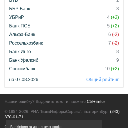
ВТБ
2
ББР Банк
3
УБРиР
4
(+2)
Банк ПСБ
5
(+2)
Альфа-Банк
6
(-2)
Россельхозбанк
7
(-2)
Банк Инго
8
Банк Уралсиб
9
Совкомбанк
10
(+2)
на 07.08.2026
Общий рейтинг
Нашли ошибку? Выделите текст и нажмите
Ctrl+Enter
© 1994-2026.
РИА "БанкИнформСервис". Екатеринбург
(343)
370-61-71
О проекте
Политика конфиденциальности
Bankinform.ru использует cookie-