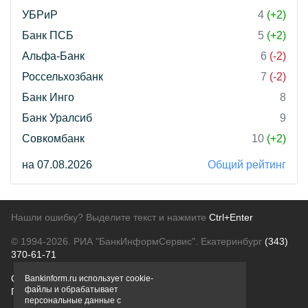
УБРиР
4
(+2)
Банк ПСБ
5
(+2)
Альфа-Банк
6
(-2)
Россельхозбанк
7
(-2)
Банк Инго
8
Банк Уралсиб
9
Совкомбанк
10
(+2)
на 07.08.2026
Общий рейтинг
Нашли ошибку? Выделите текст и нажмите
Ctrl+Enter
© 1994-2026.
РИА "БанкИнформСервис". Екатеринбург
(343)
370-61-71
О проекте
Политика конфиденциальности
Bankinform.ru использует cookie-
файлы и обрабатывает
Правовая информация
Для рекламодателей
персональные данные с