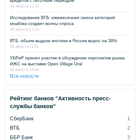
кредитов с льготным периодом
06 августа 12:33
Исследование ВТБ: ежемесячная смена категорий
кешбэка создает волны спроса
06 августа 12:14
ВТБ: объем выдачи ипотеки в России вырос на 38%
06 августа 11:52
УБРиР принял участие в обсуждении перспектив рынка
ИЖС на выставке Open Village Ural
06 августа 10:40
Все новости
Рейтинг банков "Активность пресс-
службы банков"
СберБанк
1
ВТБ
2
ББР Банк
3