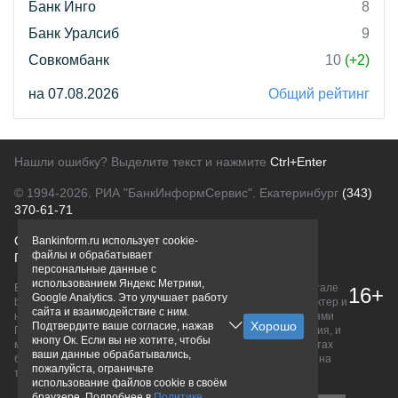
Банк Инго
8
Банк Уралсиб
9
Совкомбанк
10
(+2)
на 07.08.2026
Общий рейтинг
Нашли ошибку? Выделите текст и нажмите
Ctrl+Enter
© 1994-2026.
РИА "БанкИнформСервис". Екатеринбург
(343)
370-61-71
О проекте
Политика конфиденциальности
Bankinform.ru использует cookie-
файлы и обрабатывает
Правовая информация
Для рекламодателей
персональные данные с
использованием Яндекс Метрики,
Вся информация о продуктах банков, размещенная на портале
16+
Google Analytics. Это улучшает работу
bankinform.ru, носит исключительно ознакомительный характер и
сайта и взаимодействие с ним.
не является публичной офертой, определяемой положениями
Подтвердите ваше согласие, нажав
ГК РФ. Информация не содержит точного и полного описания, и
кнопу Ок. Если вы не хотите, чтобы
может быть изменена. Конечные условия уточняйте на сайтах
ваши данные обрабатывались,
банков или при личном обращении. Исключительное право на
пожалуйста, ограничьте
товарные знаки принадлежит их правообладателям.
использование файлов cookie в своём
браузере. Подробнее в
Политике