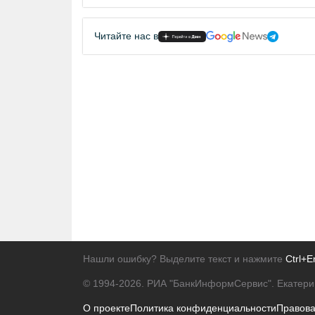
Читайте нас в
Нашли ошибку? Выделите текст и нажмите
Ctrl+E
© 1994-2026.
РИА "БанкИнформСервис". Екатери
О проекте
Политика конфиденциальности
Правов