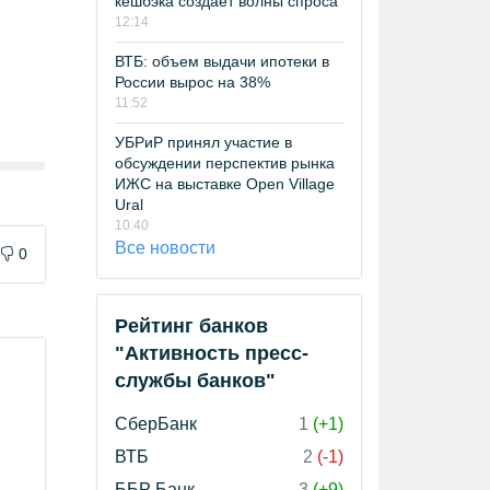
кешбэка создает волны спроса
12:14
ВТБ: объем выдачи ипотеки в
России вырос на 38%
11:52
УБРиР принял участие в
обсуждении перспектив рынка
ИЖС на выставке Open Village
Ural
10:40
Все новости
0
Рейтинг банков
"Активность пресс-
службы банков"
СберБанк
1
(+1)
ВТБ
2
(-1)
ББР Банк
3
(+9)