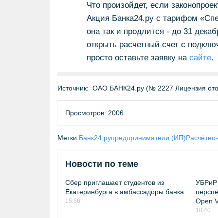
Что произойдет, если законопрое
Акция Банка24.ру с тарифом «Спе
она так и продлится - до 31 дека
открыть расчетный счет с подкл
просто оставьте заявку на
сайте
.
Источник:
ОАО БАНК24.ру (№ 2227 Лицензия отоз
Просмотров: 2006
Метки:
Банк24.ру
предприниматели (ИП)
Расчётно
Новости по теме
Сбер приглашает студентов из
УБРиР 
Екатеринбурга в амбассадоры банка
перспе
Open Vi
15:56
10:40