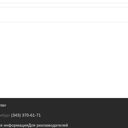
nter
нбург
(343) 370-61-71
ая информация
Для рекламодателей