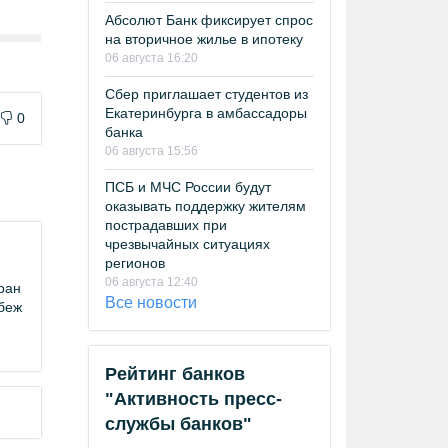
Абсолют Банк фиксирует спрос
на вторичное жилье в ипотеку
06 августа 16:20
Сбер приглашает студентов из
Екатеринбурга в амбассадоры
0
банка
06 августа 15:56
ПСБ и МЧС России будут
оказывать поддержку жителям
пострадавших при
чрезвычайных ситуациях
регионов
06 августа 12:40
ран
Все новости
убеж
Рейтинг банков
"Активность пресс-
службы банков"