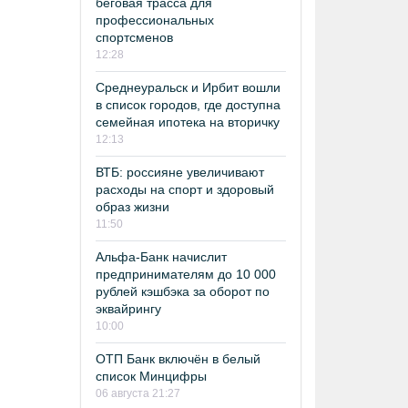
беговая трасса для
профессиональных
спортсменов
12:28
Среднеуральск и Ирбит вошли
в список городов, где доступна
семейная ипотека на вторичку
12:13
ВТБ: россияне увеличивают
расходы на спорт и здоровый
образ жизни
11:50
Альфа-Банк начислит
предпринимателям до 10 000
рублей кэшбэка за оборот по
эквайрингу
10:00
ОТП Банк включён в белый
список Минцифры
06 августа 21:27