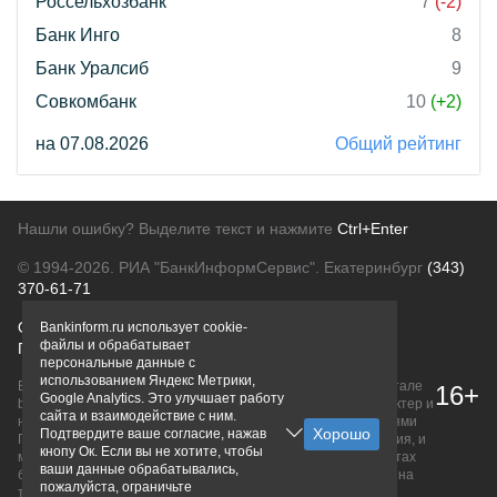
Россельхозбанк
7
(-2)
Банк Инго
8
Банк Уралсиб
9
Совкомбанк
10
(+2)
на 07.08.2026
Общий рейтинг
Нашли ошибку? Выделите текст и нажмите
Ctrl+Enter
© 1994-2026.
РИА "БанкИнформСервис". Екатеринбург
(343)
370-61-71
О проекте
Политика конфиденциальности
Bankinform.ru использует cookie-
файлы и обрабатывает
Правовая информация
Для рекламодателей
персональные данные с
использованием Яндекс Метрики,
Вся информация о продуктах банков, размещенная на портале
16+
Google Analytics. Это улучшает работу
bankinform.ru, носит исключительно ознакомительный характер и
сайта и взаимодействие с ним.
не является публичной офертой, определяемой положениями
Подтвердите ваше согласие, нажав
ГК РФ. Информация не содержит точного и полного описания, и
кнопу Ок. Если вы не хотите, чтобы
может быть изменена. Конечные условия уточняйте на сайтах
ваши данные обрабатывались,
банков или при личном обращении. Исключительное право на
пожалуйста, ограничьте
товарные знаки принадлежит их правообладателям.