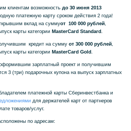
оим клиентам возможность
до 30 июня 2013
дную платежную карту сроком действия 2 года!
ткрывшим вклад на сумму
от 100 000 рублей
,
ыпуск карты категории
MasterCard
Standard
.
получившим кредит на сумму
от 300 000 рублей
,
ыпуск карты категории
MasterCard
Gold
.
 оформившим зарплатный проект и получившим
тся 3 (три) подарочных купона на выпуск зарплатных
обладателем платежной карты Сберинвестбанка и
редложениями
для держателей карт от партнеров
лате товаров/услуг.
сположены по адресам: