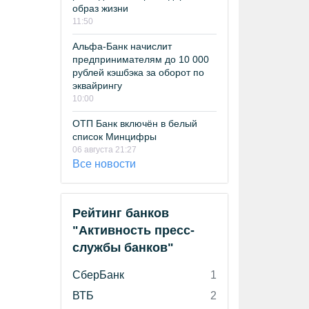
образ жизни
11:50
Альфа-Банк начислит
предпринимателям до 10 000
рублей кэшбэка за оборот по
эквайрингу
10:00
ОТП Банк включён в белый
список Минцифры
06 августа 21:27
Все новости
Рейтинг банков
"Активность пресс-
службы банков"
СберБанк
1
ВТБ
2