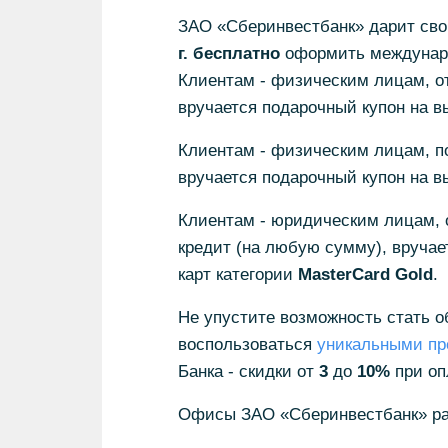
ЗАО «Сберинвестбанк» дарит св
г.
бесплатно
оформить междунаро
Клиентам - физическим лицам, о
вручается подарочный купон на в
Клиентам - физическим лицам, 
вручается подарочный купон на в
Клиентам - юридическим лицам,
кредит (на любую сумму), вручае
карт категории
MasterCard
Gold
.
Не упустите возможность стать 
воспользоваться
уникальными п
Банка - скидки от
3
до
10%
при оп
Офисы ЗАО «Сберинвестбанк» ра