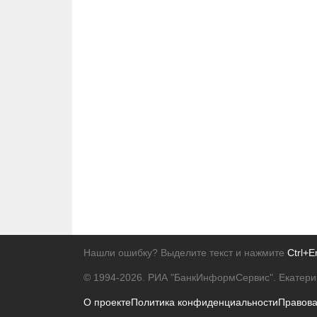
Нашли ошибку? Выделите текст и нажмите
Ctrl+E
© 1994-2026.
РИА "БанкИнформСервис". Екатери
О проекте
Политика конфиденциальности
Правов