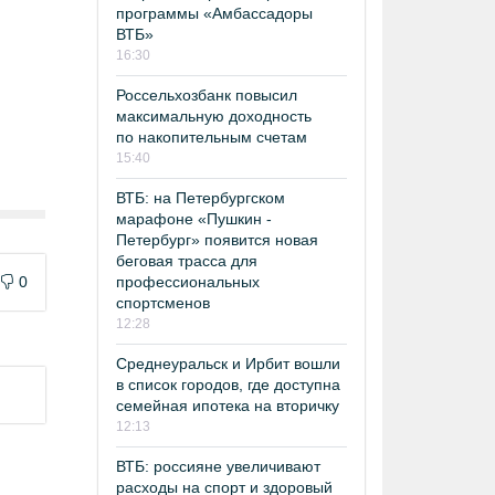
программы «Амбассадоры
ВТБ»
16:30
Россельхозбанк повысил
максимальную доходность
по накопительным счетам
15:40
ВТБ: на Петербургском
марафоне «Пушкин -
Петербург» появится новая
беговая трасса для
профессиональных
0
спортсменов
12:28
Среднеуральск и Ирбит вошли
в список городов, где доступна
семейная ипотека на вторичку
12:13
ВТБ: россияне увеличивают
расходы на спорт и здоровый