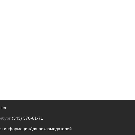
nter
нбург
(343) 370-61-71
ая информация
Для рекламодателей