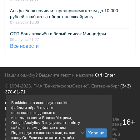
Альфа-Банк начислит предпринимателям до 10 000
рублей кэшбэка за оборот по эквайрингу
07 августа 10:00
ОТП Банк включён в белый список Минцифры
06 августа 21:27
Все новости
Нашли ошибку? Выделите текст и нажмите
Ctrl+Enter
© 1994-2026.
РИА "БанкИнформСервис". Екатеринбург
(343)
370-61-71
О проекте
Политика конфиденциальности
Bankinform.ru использует cookie-
файлы и обрабатывает
Правовая информация
Для рекламодателей
персональные данные с
использованием Яндекс Метрики,
Вся информация о продуктах банков, размещенная на портале
16+
Google Analytics. Это улучшает работу
bankinform.ru, носит исключительно ознакомительный характер и
сайта и взаимодействие с ним.
не является публичной офертой, определяемой положениями
Подтвердите ваше согласие, нажав
ГК РФ. Информация не содержит точного и полного описания, и
кнопу Ок. Если вы не хотите, чтобы
может быть изменена. Конечные условия уточняйте на сайтах