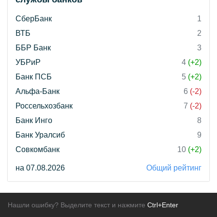
СберБанк
1
ВТБ
2
ББР Банк
3
УБРиР
4
(+2)
Банк ПСБ
5
(+2)
Альфа-Банк
6
(-2)
Россельхозбанк
7
(-2)
Банк Инго
8
Банк Уралсиб
9
Совкомбанк
10
(+2)
на 07.08.2026
Общий рейтинг
Нашли ошибку? Выделите текст и нажмите
Ctrl+Enter