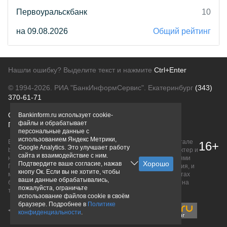
Первоуральскбанк
10
на 09.08.2026
Общий рейтинг
Нашли ошибку? Выделите текст и нажмите
Ctrl+Enter
© 1994-2026.
РИА "БанкИнформСервис". Екатеринбург
(343)
370-61-71
О проекте
Политика конфиденциальности
Bankinform.ru использует cookie-
файлы и обрабатывает
Правовая информация
Для рекламодателей
персональные данные с
использованием Яндекс Метрики,
Вся информация о продуктах банков, размещенная на портале
16+
Google Analytics. Это улучшает работу
bankinform.ru, носит исключительно ознакомительный характер и
сайта и взаимодействие с ним.
не является публичной офертой, определяемой положениями
Подтвердите ваше согласие, нажав
ГК РФ. Информация не содержит точного и полного описания, и
кнопу Ок. Если вы не хотите, чтобы
может быть изменена. Конечные условия уточняйте на сайтах
ваши данные обрабатывались,
банков или при личном обращении. Исключительное право на
пожалуйста, ограничьте
товарные знаки принадлежит их правообладателям.
использование файлов cookie в своём
браузере. Подробнее в
Политике
конфиденциальности
.