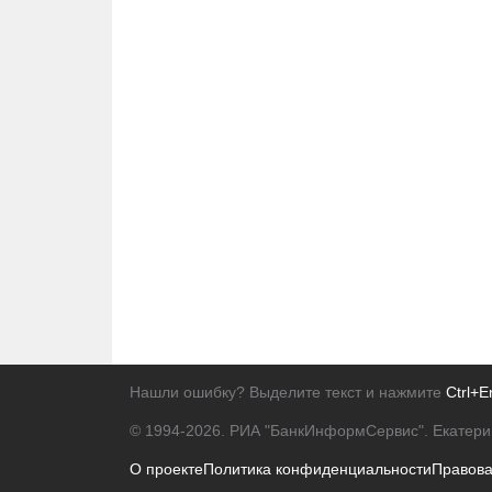
Нашли ошибку? Выделите текст и нажмите
Ctrl+E
© 1994-2026.
РИА "БанкИнформСервис". Екатери
О проекте
Политика конфиденциальности
Правов