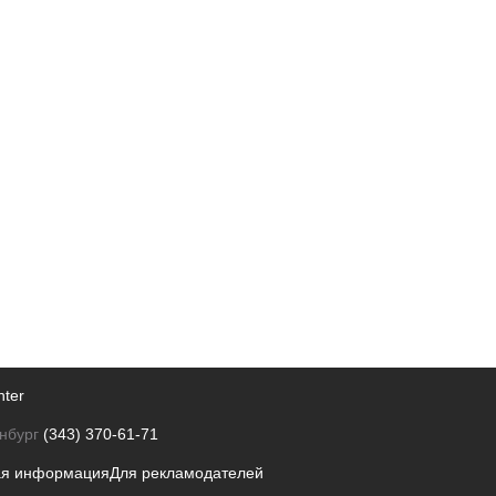
nter
нбург
(343) 370-61-71
ая информация
Для рекламодателей