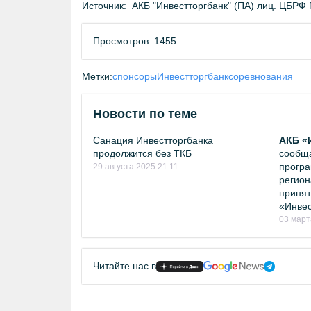
Источник:
АКБ "Инвестторгбанк" (ПА) лиц. ЦБРФ №
Просмотров: 1455
Метки:
спонсоры
Инвестторгбанк
соревнования
Новости по теме
Санация Инвестторгбанка
АКБ «
продолжится без ТКБ
сообща
програ
29 августа 2025 21:11
регион
принят
«Инвес
03 март
Читайте нас в