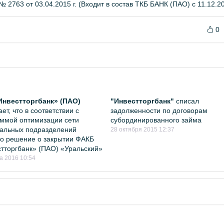
 2763 от 03.04.2015 г. (Входит в состав ТКБ БАНК (ПАО) с 11.12.201
0
Инвестторгбанк» (ПАО)
"Инвестторгбанк"
списал
ет, что в соответствии с
задолженности по договорам
ммой оптимизации сети
субординированного займа
альных подразделений
28 октября 2015 12:37
о решение о закрытии ФАКБ
тторгбанк» (ПАО) «Уральский»
а 2016 10:54