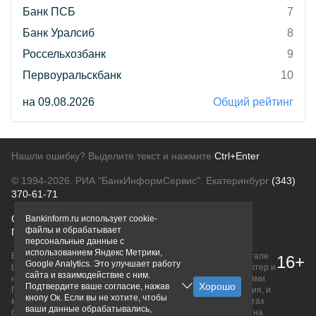
Банк ПСБ
7
Банк Уралсиб
8
Россельхозбанк
9
Первоуральскбанк
10
на 09.08.2026
Общий рейтинг
Нашли ошибку? Выделите текст и нажмите
Ctrl+Enter
© 1994-2026.
РИА "БанкИнформСервис". Екатеринбург
(343)
370-61-71
О проекте
Политика конфиденциальности
Bankinform.ru использует cookie-
файлы и обрабатывает
Правовая информация
Для рекламодателей
персональные данные с
использованием Яндекс Метрики,
Вся информация о продуктах банков, размещенная на портале
16+
Google Analytics. Это улучшает работу
bankinform.ru, носит исключительно ознакомительный характер и
сайта и взаимодействие с ним.
не является публичной офертой, определяемой положениями
Подтвердите ваше согласие, нажав
ГК РФ. Информация не содержит точного и полного описания, и
кнопу Ок. Если вы не хотите, чтобы
может быть изменена. Конечные условия уточняйте на сайтах
ваши данные обрабатывались,
банков или при личном обращении. Исключительное право на