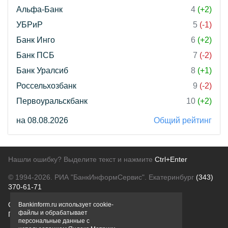
Альфа-Банк
4
(+2)
УБРиР
5
(-1)
Банк Инго
6
(+2)
Банк ПСБ
7
(-2)
Банк Уралсиб
8
(+1)
Россельхозбанк
9
(-2)
Первоуральскбанк
10
(+2)
на 08.08.2026
Общий рейтинг
Нашли ошибку? Выделите текст и нажмите
Ctrl+Enter
© 1994-2026.
РИА "БанкИнформСервис". Екатеринбург
(343)
370-61-71
О проекте
Политика конфиденциальности
Bankinform.ru использует cookie-
файлы и обрабатывает
Правовая информация
Для рекламодателей
персональные данные с