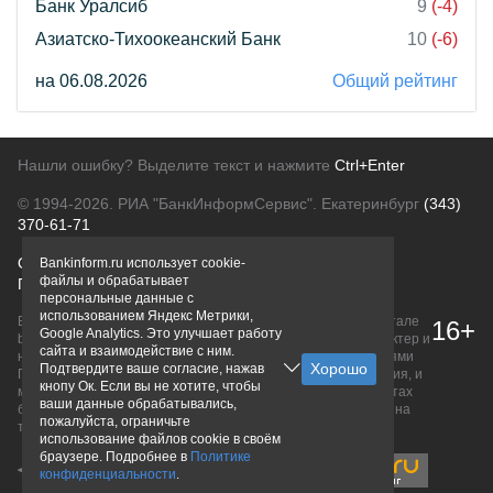
Банк Уралсиб
9
(-4)
Азиатско-Тихоокеанский Банк
10
(-6)
на 06.08.2026
Общий рейтинг
Нашли ошибку? Выделите текст и нажмите
Ctrl+Enter
© 1994-2026.
РИА "БанкИнформСервис". Екатеринбург
(343)
370-61-71
О проекте
Политика конфиденциальности
Bankinform.ru использует cookie-
файлы и обрабатывает
Правовая информация
Для рекламодателей
персональные данные с
использованием Яндекс Метрики,
Вся информация о продуктах банков, размещенная на портале
16+
Google Analytics. Это улучшает работу
bankinform.ru, носит исключительно ознакомительный характер и
сайта и взаимодействие с ним.
не является публичной офертой, определяемой положениями
Подтвердите ваше согласие, нажав
ГК РФ. Информация не содержит точного и полного описания, и
кнопу Ок. Если вы не хотите, чтобы
может быть изменена. Конечные условия уточняйте на сайтах
ваши данные обрабатывались,
банков или при личном обращении. Исключительное право на
пожалуйста, ограничьте
товарные знаки принадлежит их правообладателям.
использование файлов cookie в своём
браузере. Подробнее в
Политике
конфиденциальности
.