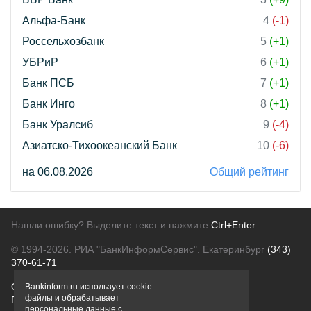
Альфа-Банк
4
(-1)
Россельхозбанк
5
(+1)
УБРиР
6
(+1)
Банк ПСБ
7
(+1)
Банк Инго
8
(+1)
Банк Уралсиб
9
(-4)
Азиатско-Тихоокеанский Банк
10
(-6)
на 06.08.2026
Общий рейтинг
Нашли ошибку? Выделите текст и нажмите
Ctrl+Enter
© 1994-2026.
РИА "БанкИнформСервис". Екатеринбург
(343)
370-61-71
О проекте
Политика конфиденциальности
Bankinform.ru использует cookie-
файлы и обрабатывает
Правовая информация
Для рекламодателей
персональные данные с