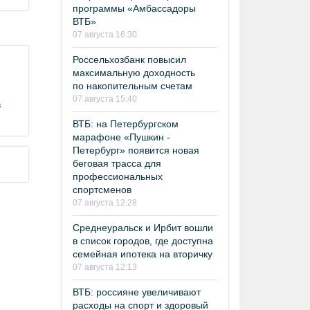
программы «Амбассадоры
ВТБ»
07 августа 16:30
Россельхозбанк повысил
максимальную доходность
по накопительным счетам
07 августа 15:40
в
ВТБ: на Петербургском
марафоне «Пушкин -
Петербург» появится новая
беговая трасса для
профессиональных
спортсменов
07 августа 12:28
Среднеуральск и Ирбит вошли
в список городов, где доступна
семейная ипотека на вторичку
07 августа 12:13
ВТБ: россияне увеличивают
расходы на спорт и здоровый