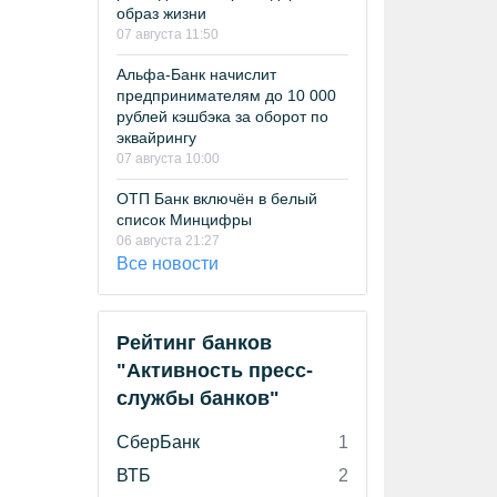
образ жизни
07 августа 11:50
Альфа-Банк начислит
предпринимателям до 10 000
рублей кэшбэка за оборот по
эквайрингу
07 августа 10:00
ОТП Банк включён в белый
список Минцифры
06 августа 21:27
Все новости
Рейтинг банков
"Активность пресс-
службы банков"
СберБанк
1
ВТБ
2