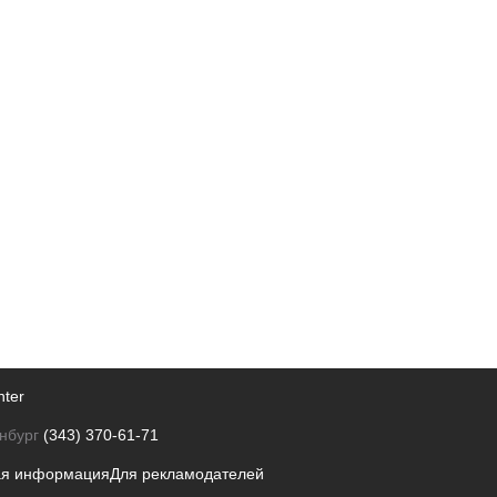
nter
нбург
(343) 370-61-71
ая информация
Для рекламодателей