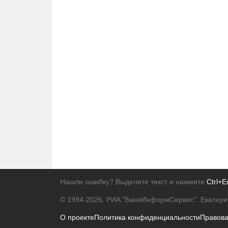
Нашли ошибку? Выделите текст и нажмите
Ctrl+E
© 1994-2026.
РИА "БанкИнформСервис". Екатери
О проекте
Политика конфиденциальности
Правов