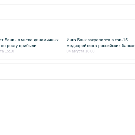
т Банк - в числе динамичных
Инго Банк закрепился в топ-15
 по росту прибыли
медиарейтинга российских банко
ста 15:10
04 августа 10:00