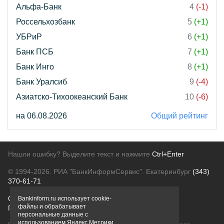
Альфа-Банк
4
(-1)
Россельхозбанк
5
(+1)
УБРиР
6
(+1)
Банк ПСБ
7
(+1)
Банк Инго
8
(+1)
Банк Уралсиб
9
(-4)
Азиатско-Тихоокеанский Банк
10
(-6)
на 06.08.2026
Общий рейтинг
Нашли ошибку? Выделите текст и нажмите
Ctrl+Enter
© 1994-2026.
РИА "БанкИнформСервис". Екатеринбург
(343)
370-61-71
О проекте
Политика конфиденциальности
Bankinform.ru использует cookie-
файлы и обрабатывает
Правовая информация
Для рекламодателей
персональные данные с
использованием Яндекс Метрики,