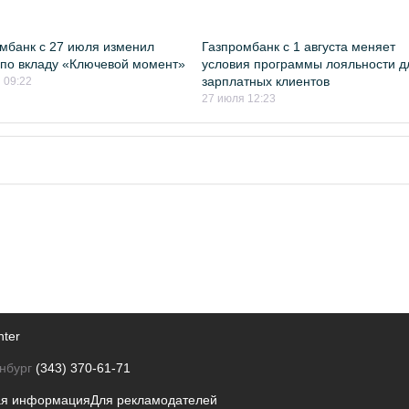
мбанк с 27 июля изменил
Газпромбанк с 1 августа меняет
 по вкладу «Ключевой момент»
условия программы лояльности д
зарплатных клиентов
 09:22
27 июля 12:23
nter
нбург
(343) 370-61-71
ая информация
Для рекламодателей