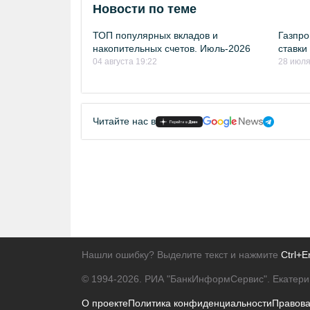
Новости по теме
ТОП популярных вкладов и
Газпро
накопительных счетов. Июль-2026
ставки
04 августа 19:22
28 июля
Читайте нас в
Нашли ошибку? Выделите текст и нажмите
Ctrl+E
© 1994-2026.
РИА "БанкИнформСервис". Екатери
О проекте
Политика конфиденциальности
Правов