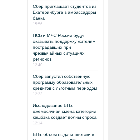
Сбер приглашает студентов из
Екатеринбурга в амбассадоры
банка
15:56
ПСБ и МЧС России будут
оказывать поддержку жителям
пострадавших при
чрезвычайных ситуациях
регионов
12:40
Сбер запустил собственную
программу образовательных
кредитов с льготным периодом
12:33
Исследование ВТБ:
ежемесячная смена категорий
кешбэка создает волны спроса
12:14
ВТБ: объем выдачи ипотеки в