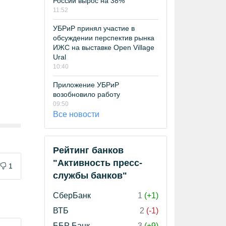
России вырос на 38%
11:52
УБРиР принял участие в
обсуждении перспектив рынка
ИЖС на выставке Open Village
Ural
10:40
Приложение УБРиР
возобновило работу
09:50
Все новости
Рейтинг банков
"Активность пресс-
1
службы банков"
СберБанк
1
(+1)
ВТБ
2
(-1)
ББР Банк
3
(+9)