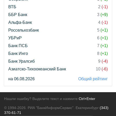
ВТБ
2
(-1)
ББР Банк
3
(+9)
Альфа-Банк
4
(-1)
Россельхозбанк
5
(+1)
УБРиР
6
(+1)
Банк ПСБ
7
(+1)
Банк Инго
8
(+1)
Банк Уралсиб
9
(-4)
Азиатско-Тихоокеанский Банк
10
(-6)
на 06.08.2026
Общий рейтинг
Нашли ошибку? Выделите текст и нажмите
Ctrl+Enter
© 1994-2026.
РИА "БанкИнформСервис". Екатеринбург
(343)
370-61-71