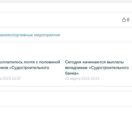
0
вания
спортивные мероприятия
сплатилось почти с половиной
Сегодня начинаются выплаты
иков «Судостроительного
вкладчикам «Судостроительного
банка»
а 2015 14:37
02 марта 2015 10:21