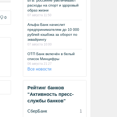
ВТБ: россияне увеличивают
расходы на спорт и здоровый
образ жизни
07 августа 11:50
0
Альфа-Банк начислит
предпринимателям до 10 000
рублей кэшбэка за оборот по
эквайрингу
07 августа 10:00
ОТП Банк включён в белый
список Минцифры
06 августа 21:27
Все новости
Рейтинг банков
"Активность пресс-
службы банков"
СберБанк
1