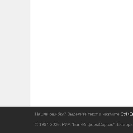
Нашли ошибку? Выделите текст и нажмите
Ctrl+E
© 1994-2026.
РИА "БанкИнформСервис". Екатери