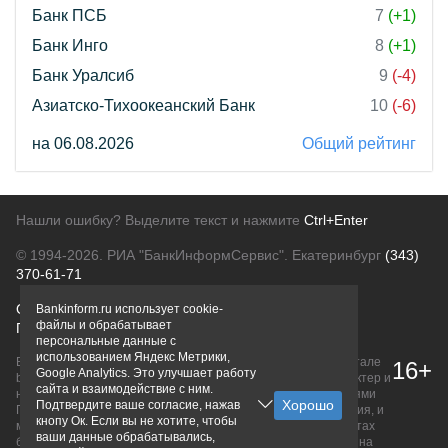
Банк ПСБ
7
(+1)
Банк Инго
8
(+1)
Банк Уралсиб
9
(-4)
Азиатско-Тихоокеанский Банк
10
(-6)
на 06.08.2026
Общий рейтинг
Нашли ошибку? Выделите текст и нажмите
Ctrl+Enter
© 1994-2026.
РИА "БанкИнформСервис". Екатеринбург
(343)
370-61-71
О проекте
Политика конфиденциальности
Bankinform.ru использует cookie-
файлы и обрабатывает
Правовая информация
Для рекламодателей
персональные данные с
использованием Яндекс Метрики,
Вся информация о продуктах банков, размещенная на портале
16+
Google Analytics. Это улучшает работу
bankinform.ru, носит исключительно ознакомительный характер и
сайта и взаимодействие с ним.
не является публичной офертой, определяемой положениями
Подтвердите ваше согласие, нажав
ГК РФ. Информация не содержит точного и полного описания, и
кнопу Ок. Если вы не хотите, чтобы
может быть изменена. Конечные условия уточняйте на сайтах
ваши данные обрабатывались,
банков или при личном обращении. Исключительное право на