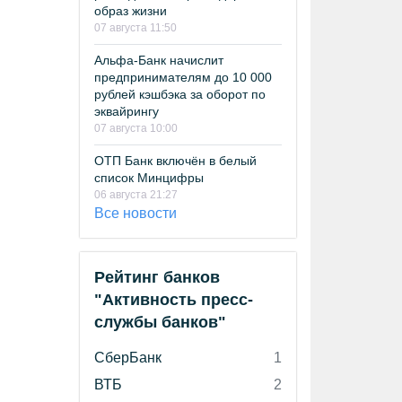
образ жизни
07 августа 11:50
Альфа-Банк начислит
предпринимателям до 10 000
рублей кэшбэка за оборот по
эквайрингу
07 августа 10:00
ОТП Банк включён в белый
список Минцифры
06 августа 21:27
Все новости
Рейтинг банков
"Активность пресс-
службы банков"
СберБанк
1
ВТБ
2