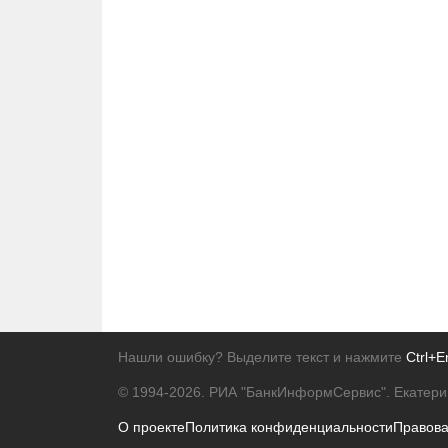
Нашли ошибку? Выделите текст и нажмите
Ctrl+E
© 1994-2026.
РИА "БанкИнформСервис". Екатери
О проекте
Политика конфиденциальности
Правов