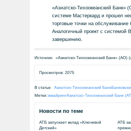
«Азиатско-Тихоокеанский Банк» (
системе Мастеркард и прошел не
торговые точки на обслуживание 
Аналогичный проект с системой В
завершению.
Источник:
«Азиатско-Тихоокеанский Банк» (АО) 
Просмотров: 2075
В статье:
Азиатско-Тихоокеанский Банк
Банковски
Метки:
эквайринг
Азиатско-Тихоокеанский Банк (А
Новости по теме
АТБ запускает вклад «Ключевой
АТБ за
Детский»
премиа