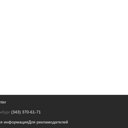
nter
нбург
(343) 370-61-71
ая информация
Для рекламодателей