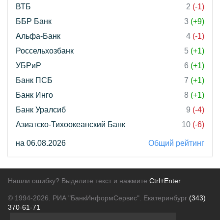
ВТБ
2
(-1)
ББР Банк
3
(+9)
Альфа-Банк
4
(-1)
Россельхозбанк
5
(+1)
УБРиР
6
(+1)
Банк ПСБ
7
(+1)
Банк Инго
8
(+1)
Банк Уралсиб
9
(-4)
Азиатско-Тихоокеанский Банк
10
(-6)
на 06.08.2026
Общий рейтинг
Нашли ошибку? Выделите текст и нажмите
Ctrl+Enter
© 1994-2026.
РИА "БанкИнформСервис". Екатеринбург
(343)
370-61-71