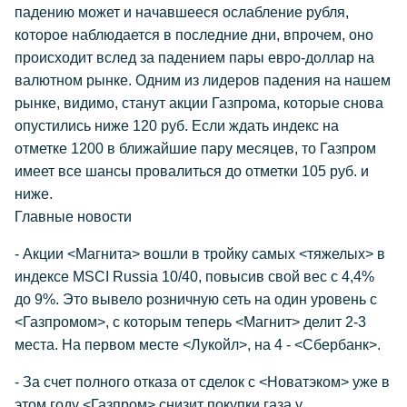
падению может и начавшееся ослабление рубля,
которое наблюдается в последние дни, впрочем, оно
происходит вслед за падением пары евро-доллар на
валютном рынке. Одним из лидеров падения на нашем
рынке, видимо, станут акции Газпрома, которые снова
опустились ниже 120 руб. Если ждать индекс на
отметке 1200 в ближайшие пару месяцев, то Газпром
имеет все шансы провалиться до отметки 105 руб. и
ниже.
Главные новости
- Акции <Магнита> вошли в тройку самых <тяжелых> в
индексе MSCI Russia 10/40, повысив свой вес с 4,4%
до 9%. Это вывело розничную сеть на один уровень с
<Газпромом>, с которым теперь <Магнит> делит 2-3
места. На первом месте <Лукойл>, на 4 - <Сбербанк>.
- За счет полного отказа от сделок с <Новатэком> уже в
этом году <Газпром> снизит покупки газа у