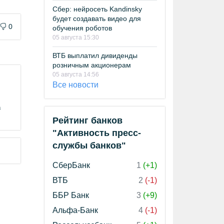
Сбер: нейросеть Kandinsky
будет создавать видео для
0
обучения роботов
05 августа 15:30
ВТБ выплатил дивиденды
розничным акционерам
05 августа 14:56
Все новости
в
Рейтинг банков
"Активность пресс-
службы банков"
СберБанк
1
(+1)
ВТБ
2
(-1)
ББР Банк
3
(+9)
Альфа-Банк
4
(-1)