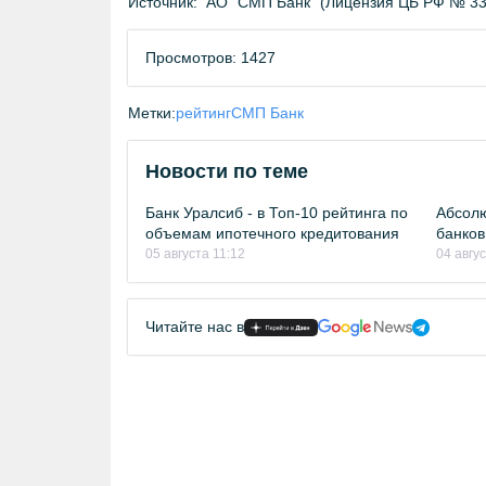
Источник:
АО "СМП Банк" (Лицензия ЦБ РФ № 33
Просмотров: 1427
Метки:
рейтинг
СМП Банк
Новости по теме
Банк Уралсиб - в Топ-10 рейтинга по
Абсолю
объемам ипотечного кредитования
банков
05 августа 11:12
04 авгу
Читайте нас в