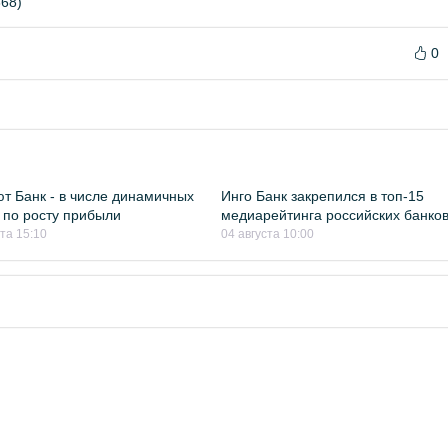
68)
0
т Банк - в числе динамичных
Инго Банк закрепился в топ-15
 по росту прибыли
медиарейтинга российских банко
ста 15:10
04 августа 10:00