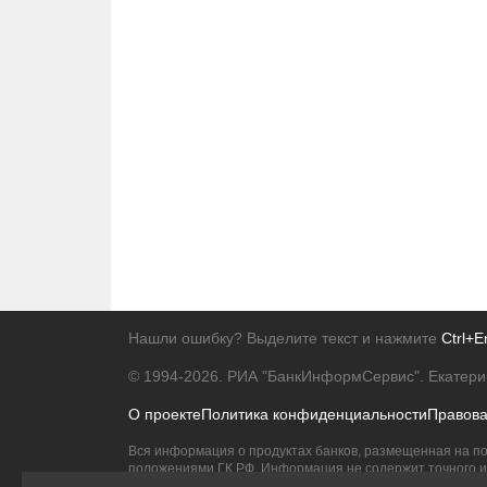
Нашли ошибку? Выделите текст и нажмите
Ctrl+E
© 1994-2026.
РИА "БанкИнформСервис". Екатери
О проекте
Политика конфиденциальности
Правов
Вся информация о продуктах банков, размещенная на по
положениями ГК РФ. Информация не содержит точного и 
Исключительное право на товарные знаки принадлежит 