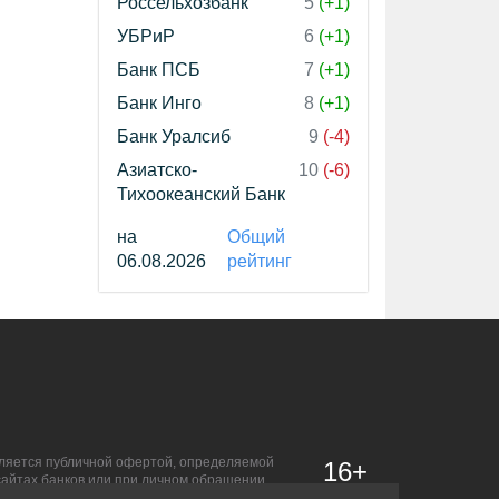
Россельхозбанк
5
(+1)
УБРиР
6
(+1)
Банк ПСБ
7
(+1)
Банк Инго
8
(+1)
Банк Уралсиб
9
(-4)
Азиатско-
10
(-6)
Тихоокеанский Банк
на
Общий
06.08.2026
рейтинг
является публичной офертой, определяемой
16+
сайтах банков или при личном обращении.