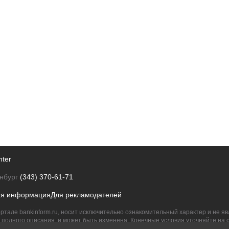
nter
нбург
(343) 370-61-71
ая информация
Для рекламодателей
ртале bankinform.ru, носит исключительно ознакомительный характер и не 
полного описания, и может быть изменена. Конечные условия уточняйте на 
их правообладателям.