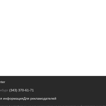
nter
нбург
(343) 370-61-71
ая информация
Для рекламодателей