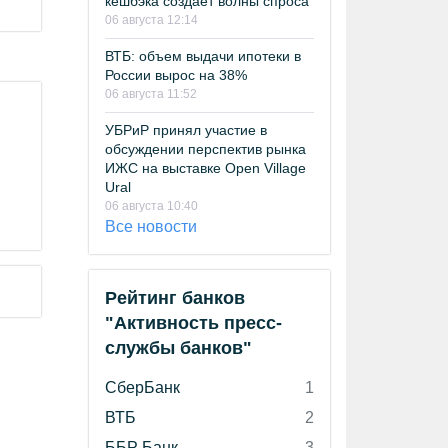
кешбэка создает волны спроса
06 августа 12:14
ВТБ: объем выдачи ипотеки в
России вырос на 38%
06 августа 11:52
УБРиР принял участие в
обсуждении перспектив рынка
ИЖС на выставке Open Village
Ural
06 августа 10:40
Все новости
Рейтинг банков
"Активность пресс-
службы банков"
СберБанк
1
ВТБ
2
ББР Банк
3