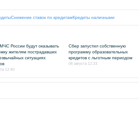
едиты
Снижение ставок по кредитам
Кредиты наличными
МЧС России будут оказывать
Сбер запустил собственную
жку жителям пострадавших
программу образовательных
езвычайных ситуациях
кредитов с льготным периодом
ов
06 августа 12:33
ста 12:40