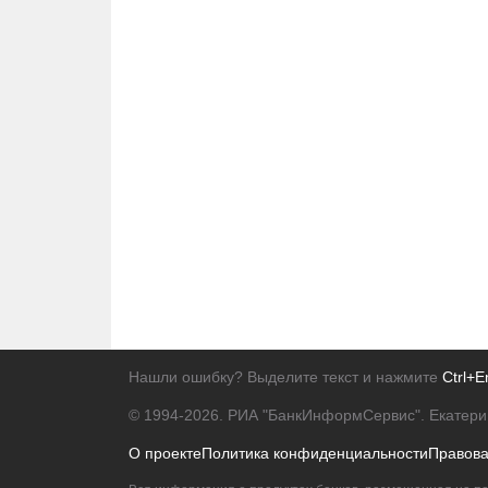
Нашли ошибку? Выделите текст и нажмите
Ctrl+E
© 1994-2026.
РИА "БанкИнформСервис". Екатери
О проекте
Политика конфиденциальности
Правов