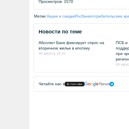
Просмотров: 1570
Метки:
Акции и скидки
Росбанк
потребительские кр
Новости по теме
Абсолют Банк фиксирует спрос на
ПСБ и 
вторичное жилье в ипотеку
поддер
при чр
06 августа 16:20
регион
06 авгу
Читайте нас в