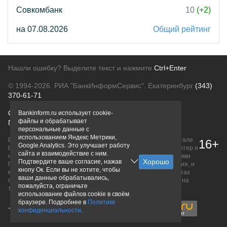
Совкомбанк
10
(+2)
на 07.08.2026
Общий рейтинг
Нашли ошибку? Выделите текст и нажмите
Ctrl+Enter
© 1994-2026.
РИА "БанкИнформСервис". Екатеринбург
(343)
370-61-71
О проекте
Политика конфиденциальности
Bankinform.ru использует cookie-
файлы и обрабатывает
Правовая информация
Для рекламодателей
персональные данные с
использованием Яндекс Метрики,
Вся информация о продуктах банков, размещенная на портале
16+
Google Analytics. Это улучшает работу
bankinform.ru, носит исключительно ознакомительный характер и
сайта и взаимодействие с ним.
не является публичной офертой, определяемой положениями
Подтвердите ваше согласие, нажав
ГК РФ. Информация не содержит точного и полного описания, и
кнопу Ок. Если вы не хотите, чтобы
может быть изменена. Конечные условия уточняйте на сайтах
ваши данные обрабатывались,
банков или при личном обращении. Исключительное право на
пожалуйста, ограничьте
товарные знаки принадлежит их правообладателям.
использование файлов cookie в своём
браузере. Подробнее в
Политике
конфиденциальности
.