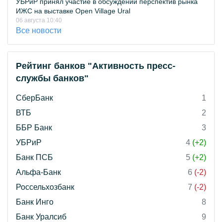
УБРиР принял участие в обсуждении перспектив рынка
ИЖС на выставке Open Village Ural
06 августа 10:40
Все новости
Рейтинг банков "Активность пресс-
службы банков"
СберБанк
1
ВТБ
2
ББР Банк
3
УБРиР
4
(+2)
Банк ПСБ
5
(+2)
Альфа-Банк
6
(-2)
Россельхозбанк
7
(-2)
Банк Инго
8
Банк Уралсиб
9