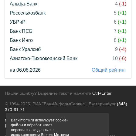
Альфа-Банк
4
(-1)
Россельхозбанк
5
(+1)
УБРиР
6
(+1)
Банк ПСБ
7
(+1)
Банк Инго
8
(+1)
Банк Уралсиб
9
(-4)
Азиатско-Тихоокеанский Банк
10
(-6)
на 06.08.2026
Общий рейтинг
Нашли ошибку? Выделите текст и нажмите
Ctrl+Enter
© 1994-2026.
РИА "БанкИнформСервис". Екатеринбург
(343)
370-61-71
О проекте
Политика конфиденциальности
Bankinform.ru использует cookie-
файлы и обрабатывает
Правовая информация
Для рекламодателей
персональные данные с
использованием Яндекс Метрики,