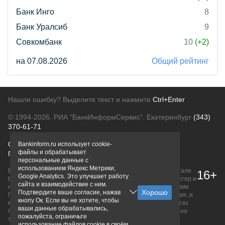
Банк Инго
8
Банк Уралсиб
9
Совкомбанк
10
(+2)
на 07.08.2026
Общий рейтинг
Нашли ошибку? Выделите текст и нажмите
Ctrl+Enter
© 1994-2026.
РИА "БанкИнформСервис". Екатеринбург
(343)
370-61-71
О проекте
Политика конфиденциальности
Bankinform.ru использует cookie-
файлы и обрабатывает
Правовая информация
Для рекламодателей
персональные данные с
использованием Яндекс Метрики,
Вся информация о продуктах банков, размещенная на портале
16+
Google Analytics. Это улучшает работу
bankinform.ru, носит исключительно ознакомительный характер и
сайта и взаимодействие с ним.
не является публичной офертой, определяемой положениями
Подтвердите ваше согласие, нажав
ГК РФ. Информация не содержит точного и полного описания, и
кнопу Ок. Если вы не хотите, чтобы
может быть изменена. Конечные условия уточняйте на сайтах
ваши данные обрабатывались,
банков или при личном обращении. Исключительное право на
пожалуйста, ограничьте
товарные знаки принадлежит их правообладателям.
использование файлов cookie в своём