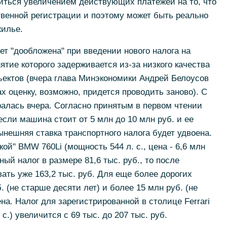
читься увеличением действующих платежей на то, что
твенной регистрации и поэтому может быть реально
жилье.
т "дообложена" при введении нового налога на
тие которого задерживается из-за низкого качества
ъектов (вчера глава Минэкономики Андрей Белоусов
х оценку, возможно, придется проводить заново). С
алась вчера. Согласно принятым в первом чтении
если машина стоит от 5 млн до 10 млн руб. и ее
ынешняя ставка транспортного налога будет удвоена.
й" BMW 760Li (мощность 544 л. с., цена - 6,6 млн
ный налог в размере 81,6 тыс. руб., то после
ать уже 163,2 тыс. руб. Для еще более дорогих
 (не старше десяти лет) и более 15 млн руб. (не
ена. Налог для зарегистрированной в столице Ferrari
. с.) увеличится с 69 тыс. до 207 тыс. руб.