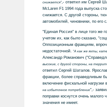
,- ответил им Сергей Ш
снижается"
McLaren F1 1994 года выпуска ст
снижается. С другой стороны, т
автомобилей, чиновники, по его с
"Единая Россия" в лице того же 
учетом их, как было сказано, "с
Оппозиционным фракциям, впроче
недостаточной.
"А как же яхты, ка
Александр Романович ("Справедл
высокие, с другой стороны, на терри
ответил Сергей Шаталов. Ярослав
фракции, более справедливым был
включение фискальной нагрузки в
",- заяв
на избыточное потребление
поправки коснутся очень малого ч
значения не имеет.