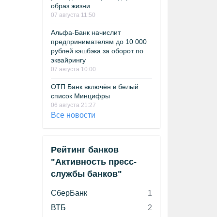
образ жизни
07 августа 11:50
Альфа-Банк начислит
предпринимателям до 10 000
рублей кэшбэка за оборот по
эквайрингу
07 августа 10:00
ОТП Банк включён в белый
список Минцифры
06 августа 21:27
Все новости
Рейтинг банков
"Активность пресс-
службы банков"
СберБанк
1
ВТБ
2