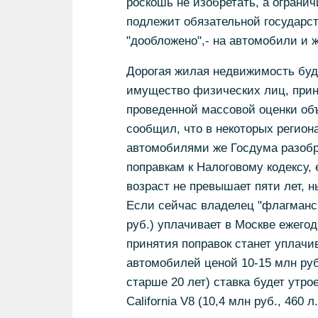
роскошь не изобретать, а ограни
подлежит обязательной государс
"дообложено",- на автомобили и 
Дорогая жилая недвижимость буде
имущество физических лиц, приня
проведенной массовой оценки об
сообщил, что в некоторых региона
автомобилями же Госдума разобр
поправкам к Налоговому кодексу, 
возраст не превышает пяти лет, н
Если сейчас владелец "флагманско
руб.) уплачивает в Москве ежегод
принятия поправок станет уплачив
автомобилей ценой 10-15 млн руб.
старше 20 лет) ставка будет утро
California V8 (10,4 млн руб., 460 л