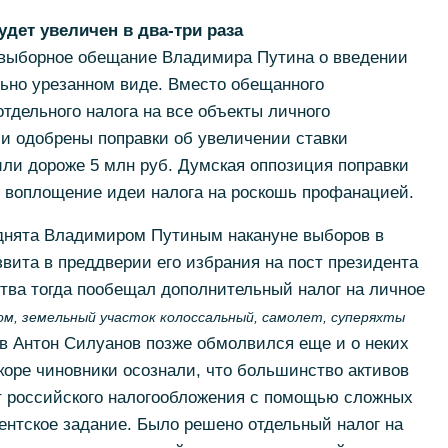
дет увеличен в два-три раза
двыборное обещание Владимира Путина о введении
ильно урезанном виде. Вместо обещанного
тдельного налога на все объекты личного
и одобрены поправки об увеличении ставки
или дороже 5 млн руб. Думская оппозиция поправки
е воплощение идеи налога на роскошь профанацией.
днята Владимиром Путиным накануне выборов в
звита в преддверии его избрания на пост президента
рства тогда пообещал дополнительный налог на личное
ом, земельный участок колоссальный, самолет, суперяхты
 Антон Силуанов позже обмолвился еще и о неких
коре чиновники осознали, что большинство активов
т российского налогообложения с помощью сложных
ентское задание. Было решено отдельный налог на