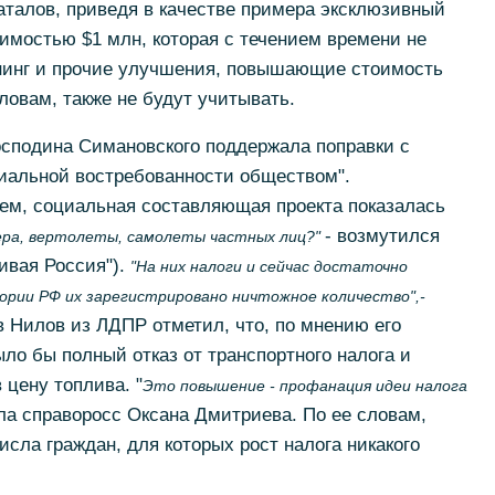
аталов, приведя в качестве примера эксклюзивный
оимостью $1 млн, которая с течением времени не
юнинг и прочие улучшения, повышающие стоимость
ловам, также не будут учитывать.
господина Симановского поддержала поправки с
оциальной востребованности обществом".
м, социальная составляющая проекта показалась
- возмутился
тера, вертолеты, самолеты частных лиц?"
ивая Россия").
"На них налоги и сейчас достаточно
тории РФ их зарегистрировано ничтожное количество",-
 Нилов из ЛДПР отметил, что, по мнению его
о бы полный отказ от транспортного налога и
 цену топлива. "
Это повышение - профанация идеи налога
ила справоросс Оксана Дмитриева. По ее словам,
исла граждан, для которых рост налога никакого