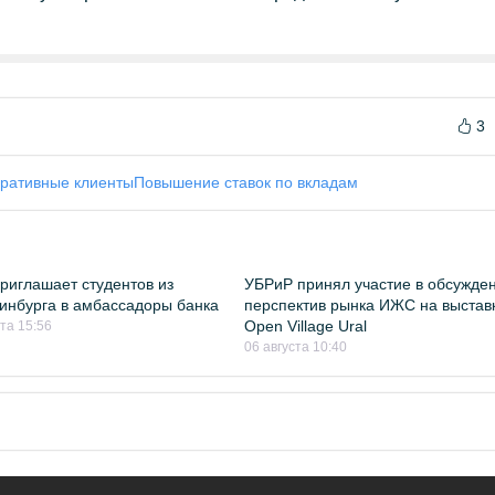
3
ративные клиенты
Повышение ставок по вкладам
риглашает студентов из
УБРиР принял участие в обсужде
инбурга в амбассадоры банка
перспектив рынка ИЖС на выстав
Open Village Ural
ста 15:56
06 августа 10:40