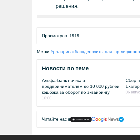
решения.
Просмотров: 1919
Метки:
Уралприватбанк
депозиты для юр.лиц
корпо
Новости по теме
Альфа-Банк начислит
Сбер п
предпринимателям до 10 000 рублей
Екатер
кэшбэка за оборот по эквайрингу
06 авгу
10:00
Читайте нас в