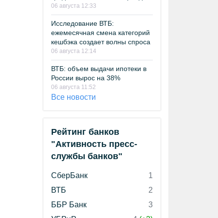
06 августа 12:33
Исследование ВТБ:
ежемесячная смена категорий
кешбэка создает волны спроса
06 августа 12:14
ВТБ: объем выдачи ипотеки в
России вырос на 38%
06 августа 11:52
Все новости
Рейтинг банков
"Активность пресс-
службы банков"
СберБанк
1
ВТБ
2
ББР Банк
3