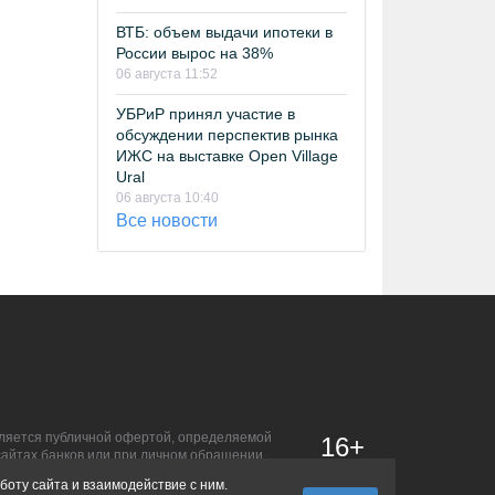
ВТБ: объем выдачи ипотеки в
России вырос на 38%
06 августа 11:52
УБРиР принял участие в
обсуждении перспектив рынка
ИЖС на выставке Open Village
Ural
06 августа 10:40
Все новости
является публичной офертой, определяемой
16+
сайтах банков или при личном обращении.
боту сайта и взаимодействие с ним.