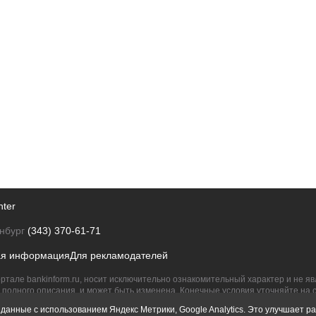
nter
нбург
(343) 370-61-71
ая информация
Для рекламодателей
ртале bankinform.ru, носит исключительно ознакомительный характер и не 
полного описания, и может быть изменена. Конечные условия уточняйте на 
их правообладателям.
данные с использованием Яндекс Метрики, Google Analytics. Это улучшает ра