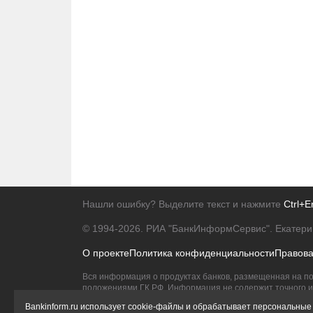
Нашли ошибку? Выделите текст и нажмите
Ctrl+E
© 1994-2026.
РИА "БанкИнформСервис". Екатери
О проекте
Политика конфиденциальности
Правов
Вся информация о продуктах банков, размещенная на по
положениями ГК РФ. Информация не содержит точного и 
Исключительное право на товарные знаки принадлежит 
Bankinform.ru использует cookie-файлы и обрабатывает персональные 