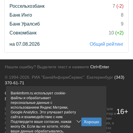
Россельхозбанк
7
(-2)
Банк Инго
8
Банк Уралсиб
9
Совкомбанк
10
(+2)
на 07.08.2026
Общий рейтинг
Нашли ошибку? Выделите текст и нажмите
Ctrl+Enter
© 1994-2026.
РИА "БанкИнформСервис". Екатеринбург
(343)
370-61-71
О проекте
Политика конфиденциальности
Bankinform.ru использует cookie-
файлы и обрабатывает
Правовая информация
Для рекламодателей
персональные данные с
использованием Яндекс Метрики,
Вся информация о продуктах банков, размещенная на портале
16+
Google Analytics. Это улучшает работу
bankinform.ru, носит исключительно ознакомительный характер и
сайта и взаимодействие с ним.
не является публичной офертой, определяемой положениями
Подтвердите ваше согласие, нажав
ГК РФ. Информация не содержит точного и полного описания, и
кнопу Ок. Если вы не хотите, чтобы
может быть изменена. Конечные условия уточняйте на сайтах
ваши данные обрабатывались,
банков или при личном обращении. Исключительное право на