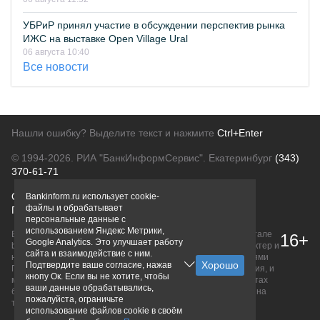
УБРиР принял участие в обсуждении перспектив рынка
ИЖС на выставке Open Village Ural
06 августа 10:40
Все новости
Нашли ошибку? Выделите текст и нажмите
Ctrl+Enter
© 1994-2026.
РИА "БанкИнформСервис". Екатеринбург
(343)
370-61-71
О проекте
Политика конфиденциальности
Bankinform.ru использует cookie-
файлы и обрабатывает
Правовая информация
Для рекламодателей
персональные данные с
использованием Яндекс Метрики,
Вся информация о продуктах банков, размещенная на портале
16+
Google Analytics. Это улучшает работу
bankinform.ru, носит исключительно ознакомительный характер и
сайта и взаимодействие с ним.
не является публичной офертой, определяемой положениями
Подтвердите ваше согласие, нажав
ГК РФ. Информация не содержит точного и полного описания, и
кнопу Ок. Если вы не хотите, чтобы
может быть изменена. Конечные условия уточняйте на сайтах
ваши данные обрабатывались,
банков или при личном обращении. Исключительное право на
пожалуйста, ограничьте
товарные знаки принадлежит их правообладателям.
использование файлов cookie в своём