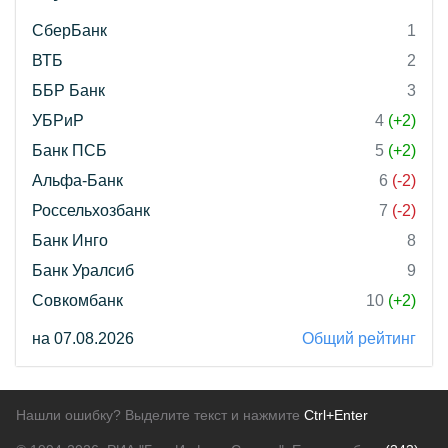
СберБанк
1
ВТБ
2
ББР Банк
3
УБРиР
4
(+2)
Банк ПСБ
5
(+2)
Альфа-Банк
6
(-2)
Россельхозбанк
7
(-2)
Банк Инго
8
Банк Уралсиб
9
Совкомбанк
10
(+2)
на 07.08.2026
Общий рейтинг
Нашли ошибку? Выделите текст и нажмите
Ctrl+Enter