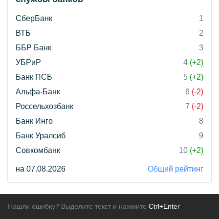
СберБанк
1
ВТБ
2
ББР Банк
3
УБРиР
4
(+2)
Банк ПСБ
5
(+2)
Альфа-Банк
6
(-2)
Россельхозбанк
7
(-2)
Банк Инго
8
Банк Уралсиб
9
Совкомбанк
10
(+2)
на 07.08.2026
Общий рейтинг
Нашли ошибку? Выделите текст и нажмите
Ctrl+Enter