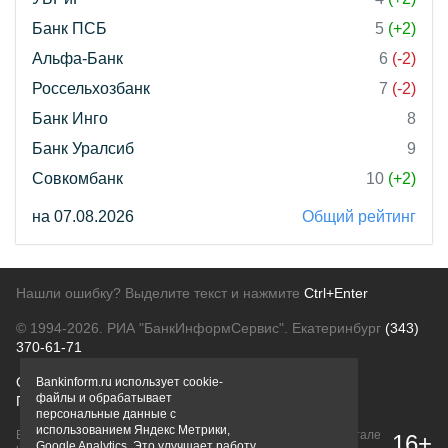
Банк ПСБ
5
(+2)
Альфа-Банк
6
(-2)
Россельхозбанк
7
(-2)
Банк Инго
8
Банк Уралсиб
9
Совкомбанк
10
(+2)
на 07.08.2026
Общий рейтинг
Нашли ошибку? Выделите текст и нажмите
Ctrl+Enter
© 1994-2026.
РИА "БанкИнформСервис". Екатеринбург
(343)
370-61-71
О проекте
Политика конфиденциальности
Bankinform.ru использует cookie-
файлы и обрабатывает
Правовая информация
Для рекламодателей
персональные данные с
использованием Яндекс Метрики,
Вся информация о продуктах банков, размещенная на портале
16+
Google Analytics. Это улучшает работу